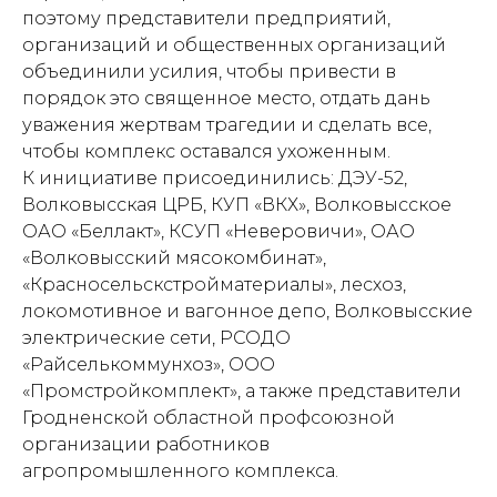
поэтому представители предприятий,
организаций и общественных организаций
объединили усилия, чтобы привести в
порядок это священное место, отдать дань
уважения жертвам трагедии и сделать все,
чтобы комплекс оставался ухоженным.
К инициативе присоединились: ДЭУ-52,
Волковысская ЦРБ, КУП «ВКХ», Волковысское
ОАО «Беллакт», КСУП «Неверовичи», ОАО
«Волковысский мясокомбинат»,
«Красносельскстройматериалы», лесхоз,
локомотивное и вагонное депо, Волковысские
электрические сети, РСОДО
«Райселькоммунхоз», ООО
«Промстройкомплект», а также представители
Гродненской областной профсоюзной
организации работников
агропромышленного комплекса.