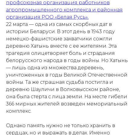
профсоюзная организация работников
агропромышленного комплекса и районная
организация РОО «Белая Русь».
22 марта — одна из самых скорбных дат в
истории Беларуси. В этот день в 1943 году
немецко-фашистские захватчики сожгли
деревню Хатынь вместе с ее жителями. Эта
трагедия олицетворяет боль и страдания
белорусского народа в годы войны. Но Хатынь
— лишь одна из множества деревень,
уничтоженных в годы Великой Отечественной
войны. Та же страшная судьба постигла и
деревню Шауличи в Волковысском районе,
она была стерта с лица земли. На месте гибели
366 мирных жителей возведен мемориальный
комплекс.
Однако память нужно не только хранить в
сердцах, но и выражать в делах. Именно