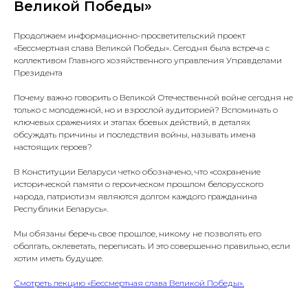
Великой Победы»
Продолжаем информационно-просветительский проект
«Бессмертная слава Великой Победы». Сегодня была встреча с
коллективом Главного хозяйственного управления Управделами
Президента
Почему важно говорить о Великой Отечественной войне сегодня не
только с молодежной, но и взрослой аудиторией? Вспоминать о
ключевых сражениях и этапах боевых действий, в деталях
обсуждать причины и последствия войны, называть имена
настоящих героев?
В Конституции Беларуси четко обозначено, что «сохранение
исторической памяти о героическом прошлом белорусского
народа, патриотизм являются долгом каждого гражданина
Республики Беларусь».
Мы обязаны беречь свое прошлое, никому не позволять его
оболгать, оклеветать, переписать. И это совершенно правильно, если
хотим иметь будущее.
Смотреть лекцию «Бессмертная слава Великой Победы».