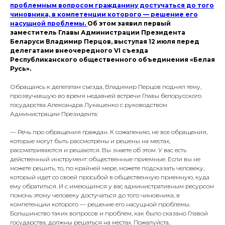
проблемным вопросом гражданину достучаться до того
чиновника, в компетенции которого — решение его
насущной проблемы.
Об этом заявил первый
заместитель Главы Администрации Президента
Беларуси Владимир Перцов, выступая 12 июля перед
делегатами внеочередного VI съезда
Республиканского общественного объединения «Белая
Русь».
Обращаясь к делегатам съезда, Владимир Перцов поднял тему,
прозвучавшую во время недавней встречи Главы белорусского
государства Александра Лукашенко с руководством
Администрации Президента:
— Речь про обращения граждан. К сожалению, не все обращения,
которые могут быть рассмотрены и решены на местах,
рассматриваются и решаются. Вы знаете об этом. У вас есть
действенный инструмент: общественные приемные. Если вы не
можете решить, то, по крайней мере, можете подсказать человеку,
который идет со своей просьбой в общественную приемную, куда
ему обратиться. И с имеющимся у вас административным ресурсом
помочь этому человеку достучаться до того чиновника, в
компетенции которого — решение его насущной проблемы.
Большинство таких вопросов и проблем, как было сказано Главой
государства, должны решаться на местах. Пожалуйста,