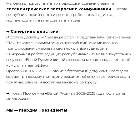
Мы отказались от линейных подходов и сделали ставку на
сетецентрическое построение коммуникации
— когда
республиканский центр и регионы работают как единая,
молниеносная и взаимосвязанная сеть
➡️
Синергия в действии:
В составе делегаций Съезда работали представители региональных
СМИ. Находясь в самом эпицентре событий, они мгновенно
транслировали смыслы на свои локальные аудитории
Синхронная работа ведущих республиканских медиа, внутренних
ресурсов «Белой Руси» и живой прессы на местах создала мощный
кумулятивный эффект
Программа 2026–2030 — это не абстрактный документ. Благодаря
сетецентрическому принципу вещания, её ключевые тезисы стали
понятны, близки и доступны каждому белорусу
➡️ Новая Программа
«
Белой Руси» на 2026–2030 годы услышана
миллионами
Мы — гвардия Президента!