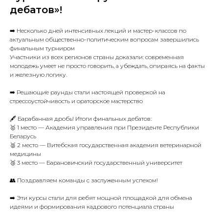
дебатов»!
➡️ Несколько дней интенсивных лекций и мастер-классов по
актуальным общественно-политическим вопросам завершились
финальным турниром
Участники из всех регионов страны доказали: современная
молодежь умеет не просто говорить, а убеждать, опираясь на факты
и железную логику.
➡️ Решающие раунды стали настоящей проверкой на
стрессоустойчивость и ораторское мастерство
🖋 Барабанная дробь! Итоги финальных дебатов:
🥇 1 место — Академия управления при Президенте Республики
Беларусь
🥈 2 место — Витебская государственная академия ветеринарной
медицины
🥉 3 место — Барановичский государственный университет
👥 Поздравляем команды с заслуженным успехом!
➡️ Эти курсы стали для ребят мощной площадкой для обмена
идеями и формирования кадрового потенциала страны