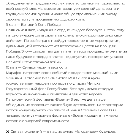
объединений и трудовых коллективов встретятся на торжествах по
всей республике. Мы вместе отпразднуем светлый день весны и
труда, символизирующий наше общее стремление к мирному
строительству и процветанию родного края.
9 мая — Великий День Победы
Священная дата, живущая в сердце каждого белоруса. В этом году
патриотические силы страны максимально синхронизируют свои
действия. По всей стране пройдут торжественные мероприятия,
кульминацией которых станет возложение цветов на площади
Победы. Это — священная дань памяти героям, отдавшим жизни за
наше будущее, и твердая клятва не допустить повторения ужасов
Великой Отечественной войны
10 мая — Символ чести и верности
Марафон патриотических событий продолжится масштабными
акциями. В столице 150 активистов РОО «Белая Русь»
торжественным маршем пронесут по улицам Минска
Государственный флаг Республики Беларусь, демонстрируя
верность национальным символам и единство народа.
Патриотический фестиваль «Время» В этот же день наше
объединение развернет масштабную деятельность на территории
историко-культурного комплекса «Линия Сталина». Более 800
человек примут участие в фестивале «Время», соединяя живую
историю с энергией современности
🎤 Связь поколений — в наших руках! Мы созидаем будущее,