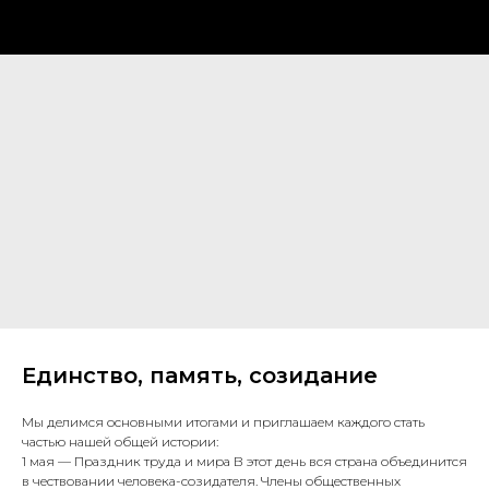
Единство, память, созидание
Мы делимся основными итогами и приглашаем каждого стать
частью нашей общей истории:
1 мая — Праздник труда и мира В этот день вся страна объединится
в чествовании человека-созидателя. Члены общественных