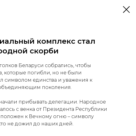
иальный комплекс стал
родной скорби
уголков Беларуси собрались, чтобы
в, которые погибли, но не были
ал символом единства и уважения к
 объединяющим поколения.
ь начали прибывать делегации. Народное
алось с венка от Президента Республики
 положен к Вечному огню – символу
 кто не дожил до наших дней.