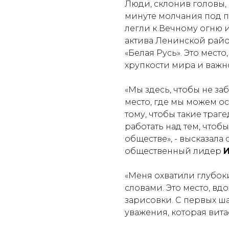
Люди, склонив головы,
минуте молчания под п
легли к Вечному огню 
актива Ленинской рай
«Белая Русь». Это место
хрупкости мира и важн
«Мы здесь, чтобы не заб
место, где мы можем ос
тому, чтобы такие тра
работать над тем, чтоб
обществе»
, - высказала
общественный лидер
И
«Меня охватили глубок
словами. Это место, в
зарисовки. С первых 
уважения, которая витае