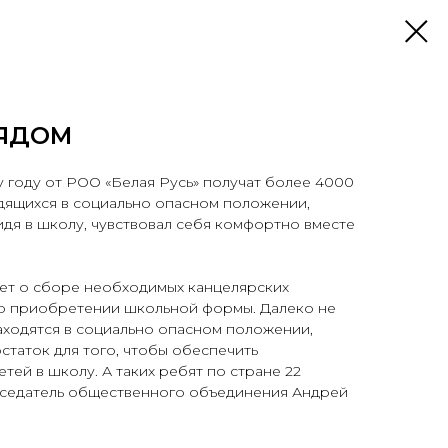
ЯДОМ
 году от РОО «Белая Русь» получат более 4000
одящихся в социально опасном положении,
дя в школу, чувствовал себя комфортно вместе
дет о сборе необходимых канцелярских
 о приобретении школьной формы. Далеко не
находятся в социально опасном положении,
таток для того, чтобы обеспечить
тей в школу. А таких ребят по стране 22
едседатель общественного объединения Андрей