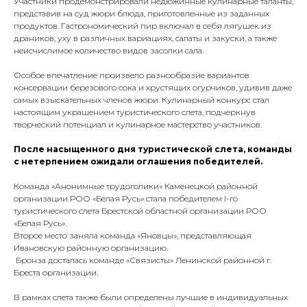
Участники продемонстрировали недюжинные кулинарные таланты,
представив на суд жюри блюда, приготовленные из заданных
продуктов. Гастрономический пир включал в себя лягушек из
драников, уху в различных вариациях, салаты и закуски, а также
неисчислимое количество видов засолки сала.
Особое впечатление произвело разнообразие вариантов
консервации березового сока и хрустящих огурчиков, удивив даже
самых взыскательных членов жюри. Кулинарный конкурс стал
настоящим украшением туристического слета, подчеркнув
творческий потенциал и кулинарное мастерство участников.
После насыщенного дня туристической слета, команды
с нетерпением ожидали оглашения победителей.
Команда «Анонимные трудоголики» Каменецкой районной
организации РОО «Белая Русь» стала победителем I-го
туристического слета Брестской областной организации РОО
«Белая Русь».
Второе место заняла команда «Яновцы», представляющая
Ивановскую районную организацию.
Бронза досталась команде «Связисты» Ленинской районной г.
Бреста организации.
В рамках слета также были определены лучшие в индивидуальных