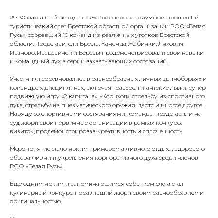
29-30 марта на базе отдыха «Белое озеро» с триумфом прошел I-й
туристический слет Брестской областной организации РОО «Белая
Русь», собравший 10 команд из различных уголков Брестской
области. Представители Бреста, Каменца, Жабинки, Ляхович,
Иваново, Ивацевичей и Березы продемонстрировали свои навыки
и командный дух в серии захватывающих состязаний.
Участники соревновались в разнообразных личных единоборьях и
командрых дисциплинах, включая траверс, гигантские лыжи, супер
подвижную игру «2 капитана», «Корнхол», стрельбу из спортивного
лука, стрельбу из пневматического оружия, дартс и многое другое.
Наряду со спортивными состязаниями, команды представили на
суд жюри свои первичные организации в рамках конкурса
визиток, продемонстрировав креативность и сплоченность.
Мероприятие стало ярким примером активного отдыха, здорового
образа жизни и укрепления корпоративного духа среди членов
РОО «Белая Русь».
Еще одним ярким и запоминающимся событием слета стал
кулинарный конкурс, поразивший жюри своим разнообразием и
оригинальностью.