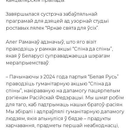
канцылярскія прылады.
Завяршылася сустрэча забаўляльнай
праграмай для дзяцей ад узорнай студыі
роставых лялек “Яркае свята для ўсіх”.
Алег Раманаў адзначыў, што яго візіт
праходзіць у рамках акцыі “Спіна да спіны”,
якая ў Беларусі суправаджаецца шэрагам
мерапрыемстваў:
– Пачынаючы з 2024 года партыя “Белая Русь”
праводзіць гуманітарную акцыю “Спіна да
спіны”, накіраваную на дапамогу пацярпелым
рэгіёнам Расійскай Федэрацыі. Мы шмат робім
для таго, каб падтрымаць нашых братоў-расіян.
Мы збіралі і адпраўлялі гуманітарную дапамогу
людзям, якія апынуліся ў бядзе – прадукты
харчавання, прадметы першай неабходнасці,