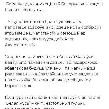
“Баравічку”, якія мясціны ў Беларусі яны хацелі
б яшчэ пабачыць.
– Упэўнены, што на Дзятлаўшчыне вы
паправіце здароўе, знойдзеце новых сяброў і
атрымаеце шмат станоўчых эмоцый ад
адпачынку, – звярнуўся да іх Алег
Аляксандравіч.
Старшыня райвыканкама Андрэй Садоўскі
дадаў, што пажаданні дзяцей аб падарожжах
абавязкова будуць улічаны і па магчымасці
рэалізаваны, на Дзятлаўшчыне ўжо вядзецца
падрыхтоўка бліжэйшай экскурсіі для іх у
Мірскі замак.
Госці ўручылі школьнікам падарункі ад партыі
“Белая Русь” – кнігі, настольныя гульні,