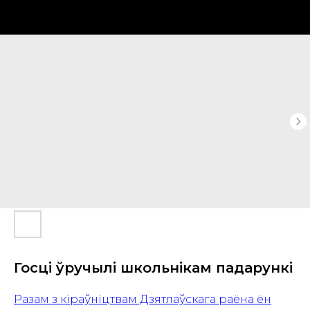
Госці ўручылі школьнікам падарункі
Разам з кіраўніцтвам Дзятлаўскага раёна ён