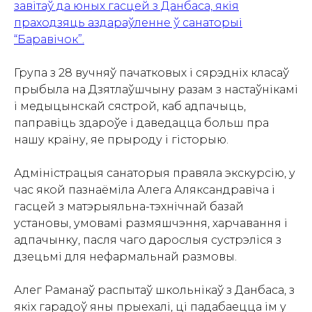
завітаў да юных гасцей з Данбаса, якія
праходзяць аздараўленне ў санаторыі
“Баравічок”.
Група з 28 вучняў пачатковых і сярэдніх класаў
прыбыла на Дзятлаўшчыну разам з настаўнікамі
і медыцынскай сястрой, каб адпачыць,
паправіць здароўе і даведацца больш пра
нашу краіну, яе прыроду і гісторыю.
Адміністрацыя санаторыя правяла экскурсію, у
час якой пазнаёміла Алега Аляксандравіча і
гасцей з матэрыяльна-тэхнічнай базай
установы, умовамі размяшчэння, харчавання і
адпачынку, пасля чаго дарослыя сустрэліся з
дзецьмі для нефармальнай размовы.
Алег Раманаў распытаў школьнікаў з Данбаса, з
якіх гарадоў яны прыехалі, ці падабаецца ім у