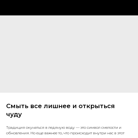
Смыть все лишнее и открыться
чуду
Традиция окунаться в ледяную воду — это символ смелости и
обновления. Но еще важнее то, что происходит внутри нас в этот