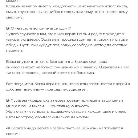
момент.
Крещение напоминает: у каждого есть шанс начать с чистого листа,
смыть груз прошлых ошибок и открыться чему-то по-настоящему
светлому.
📝 О чем стоит вспомнить сегодня?
Чудеса случаются там, где в них верят. Но они редко приходят в
«закрытую дверь». Оставьте в прошлом сомнения, страхи и старые
обиды. Пусть они «уйдут под воду», освободив место для светлых
перемен.
Ваша внутренняя сила безгранична. Крещенская вода
символизирует не только очищение, но и закалку. В каждом из вас
заложен стержень, который крепче любого льда.
Все получится. Когда вера в высшие смыслы соединяется с верой в
собственные силы — преград не существует.
📝 Пусть эта «крещенская перезагрузка» принесет в ваши семьи
мир, а в ваши мысли — кристальную ясность.
Желаю вам чувствовать поддержку свыше в каждом шаге и смело
идти навстречу своим самым смелым мечтам.
📣 Верьте в чудо, верьте в себя и пусть ваша жизнь наполняется
светом!