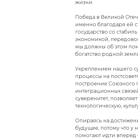
жизни.
Победа в Великой Отеч
именно благодаря ей 
государство со стаби
экономикой, передовой
мы должны об этом пом
богатство родной земл
Укреплением нашего с
процессы на постсовет
построение Союзного г
интеграционных связей
суверенитет, позволяе
технологическую, куль
Опираясь на достижен
будущее, потому что у 
помогают идти вперед 