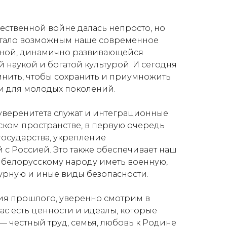
ественной войне далась непросто, но
стало возможным наше современное
льной, динамично развивающейся
 наукой и богатой культурой. И сегодня
нить, чтобы сохранить и приумножить
и для молодых поколений.
уверенитета служат и интеграционные
ском пространстве, в первую очередь
осударства, укрепление
 с Россией. Это также обеспечивает наш
т белорусскому народу иметь военную,
турную и иные виды безопасности.
ия прошлого, уверенно смотрим в
нас есть ценности и идеалы, которые
— честный труд, семья, любовь к Родине