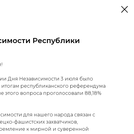
симости Республики
!
ии Дня Независимости 3 июля было
 по итогам республиканского референдума
ие этого вопроса проголосовали 88,18%
исимости для нашего народа связан с
цко-фашистских захватчиков,
тремление к мирной и суверенной