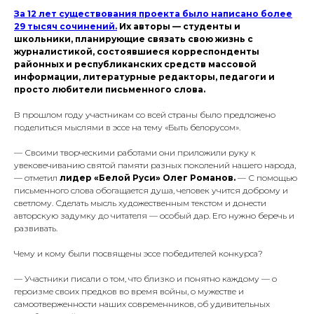
За 12 лет существования проекта было написано более
29 тысяч сочинений.
Их авторы — студенты и
школьники, планирующие связать свою жизнь с
журналистикой, состоявшиеся корреспонденты
районных и республиканских средств массовой
информации, литературные редакторы, педагоги и
просто любители письменного слова.
В прошлом году участникам со всей страны было предложено
поделиться мыслями в эссе на тему «Быть белорусом».
— Своими творческими работами они приложили руку к
увековечиванию святой памяти разных поколений нашего народа,
— отметил
лидер «Белой Руси» Олег Романов.
— С помощью
письменного слова обогащается душа, человек учится доброму и
светлому. Сделать мысль художественным текстом и донести
авторскую задумку до читателя — особый дар. Его нужно беречь и
развивать.
Чему и кому были посвящены эссе победителей конкурса?
— Участники писали о том, что близко и понятно каждому — о
героизме своих предков во время войны, о мужестве и
самоотверженности наших современников, об удивительных