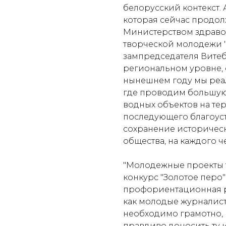
белорусский контекст. 
которая сейчас продол
Министерством здравоо
творческой молодежи "З
зампредседателя Витеб
региональном уровне, 
нынешнем году мы реал
где проводим большую
водных объектов на т
последующего благоуст
сохранение историчес
общества, на каждого ч
"Молодежные проекты т
конкурс "Золотое перо" 
профориентационная р
как молодые журналисты
необходимо грамотно, в
правдиво доносить ту 