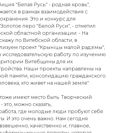
Акция "Белая Русь" - родная кровь",
жается в рамках взаимодействия с
хранения. Это и конкурс для
олотое перо "Белой Руси", - отметил
ской областной организации. - На
скажу по Витебской области, в
изуем проект "Крыніцы малой радзімы",
 исследовательскую работу по изучению
ерритории Витебщины для их
ройства. Наши проекты направлены на
кой памяти, консолидацию гражданского
еловека, кто живет на нашей земле".
оже имеют место быть. Творческий
- это, можно сказать,
абота, где молодые люди пробуют себя
. И это очень важно. Нам сегодня
звешенно, качественно и, главное,
информационную повестку, которая