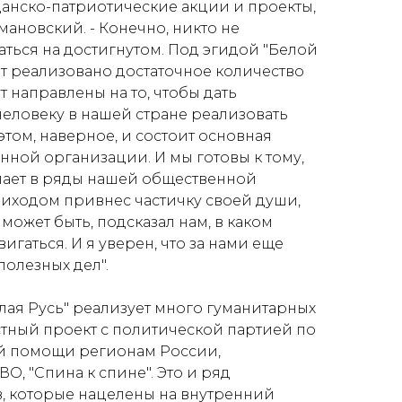
анско-патриотические акции и проекты,
мановский. - Конечно, никто не
аться на достигнутом. Под эгидой "Белой
ет реализовано достаточное количество
т направлены на то, чтобы дать
еловеку в нашей стране реализовать
 этом, наверное, и состоит основная
нной организации. И мы готовы к тому,
упает в ряды нашей общественной
иходом привнес частичку своей души,
 может быть, подсказал нам, в каком
гаться. И я уверен, что за нами еще
полезных дел".
лая Русь" реализует много гуманитарных
стный проект с политической партией по
й помощи регионам России,
О, "Спина к спине". Это и ряд
, которые нацелены на внутренний