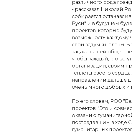
различного рода гражд
- рассказал Николай Ро
собирается останавлив
Руси" и в будущем буд
проектов, которые буду
возможность каждому ч
свои задумки, планы. В
задача нашей обществе
чтобы каждый, кто вст
организации, своим пр
теплоты своего сердца,
направлении дальше дви
очень много добрых и 
По его словам, РОО "Бе
проектов. "Это и совме
оказанию гуманитарно
пострадавшим в ходе СВ
гуманитарных проектов