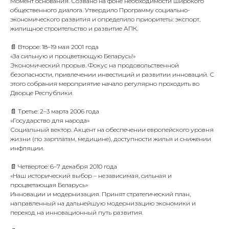
Момент основания. Созвано на фоне необходимости широкого
общественного диалога. Утвердило Программу социально-
экономического развития и определило приоритеты: экспорт,
жилищное строительство и развитие АПК.
📄 Второе: 18–19 мая 2001 года
«За сильную и процветающую Беларусь!»
Экономический прорыв. Фокус на продовольственной
безопасности, привлечении инвестиций и развитии инноваций. С
этого собрания мероприятие начало регулярно проходить во
Дворце Республики.
📄 Третье: 2–3 марта 2006 года
«Государство для народа»
Социальный вектор. Акцент на обеспечении европейского уровня
жизни (по зарплатам, медицине), доступности жилья и снижении
инфляции.
📄 Четвертое: 6–7 декабря 2010 года
«Наш исторический выбор – независимая, сильная и
процветающая Беларусь»
Инновации и модернизация. Принят стратегический план,
направленный на дальнейшую модернизацию экономики и
переход на инновационный путь развития.