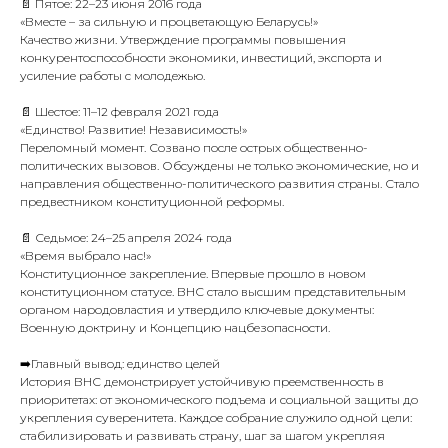
📄 Пятое: 22–23 июня 2016 года
«Вместе – за сильную и процветающую Беларусь!»
Качество жизни. Утверждение программы повышения
конкурентоспособности экономики, инвестиций, экспорта и
усиление работы с молодежью.
📄 Шестое: 11–12 февраля 2021 года
«Единство! Развитие! Независимость!»
Переломный момент. Созвано после острых общественно-
политических вызовов. Обсуждены не только экономические, но и
направления общественно-политического развития страны. Стало
предвестником конституционной реформы.
📄 Седьмое: 24–25 апреля 2024 года
«Время выбрало нас!»
Конституционное закрепление. Впервые прошло в новом
конституционном статусе. ВНС стало высшим представительным
органом народовластия и утвердило ключевые документы:
Военную доктрину и Концепцию нацбезопасности.
➡️Главный вывод: единство целей
История ВНС демонстрирует устойчивую преемственность в
приоритетах: от экономического подъема и социальной защиты до
укрепления суверенитета. Каждое собрание служило одной цели:
стабилизировать и развивать страну, шаг за шагом укрепляя