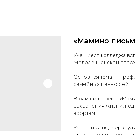
«Мамино письм
Учащиеся колледжа вст
Молодечненской епарх
Основная тема — профи
семейных ценностей.
В рамках проекта «Мам
сохранения жизни, по
абортам.
Участники подчеркнул
просвещения в решен