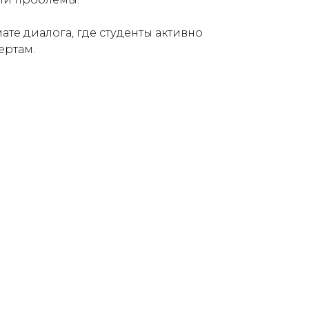
те диалога, где студенты активно
ертам.