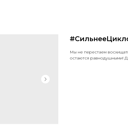
#СильнееЦикл
Мы не перестаем восхищать
остаются равнодушными! Да