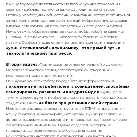
в нашу трудовую деятельность. Но любые «умные технологии и
сервисы» работают только тогда, когда люди их используют.
Поэтому необходимы общественные кампании, которые объясняют,
зачем нужны электронные услуги, онлайн-образование, цифровая
гигиена, автоматизация производственных процессов и систем.
Немаловажны образовательные акции, чтобы любой человек – от
школьника до пенсионера — мог освоить базовые цифровые
навыки. Особое направление – понимание важности внедрения
«умных технологий» в экономику – это прямой путь к
технологическому прогрессу.
Вторая задача.
Формирование интеллектуальной и духовно-
мировоззренческой среды, способствующей генерации и
реализации прорывных технологий.
Нам нужно усилить работу по содействию в формировании
поколения не потребителей, а созидателей, способных
генерировать, развивать и внедрять идеи.
Будущее за
теми, кто умеет думать, изобретать, конструировать – созидательно
трудиться и жить
на благо процветания своей страны
.
Нужно помочь школьникам погрузиться в STEM-направления —
науку, технологии, инженерию, математику. Нужно развивать и
активно поддерживать стартапы и инновационные проекты через
общественные инициативы. Нужно создавать экспертные
площадки, где можно открыто обсуждать внедрение
искусственного интеллекта, биотехнологий, «Индустрии 4.0».