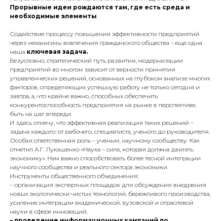
Прорывные идеи рождаются там, где есть среда и
необходимые элементы
.
Содействие процессу повышения эффективности предприятий
через механизмы вовлечения гражданского общества
– еще одна
наша
ключевая задача.
Безусловно, стратегический путь развития, модернизации
предприятий во многом зависит от верности принятия
управленческих решений, основанных на глубоком анализе многих
факторов, определяющих успешную работу не только сегодня и
завтра, а, что крайне важно, способных обеспечить
конкурентоспособность предприятия на рынке в перспективе,
быть на шаг впереди.
И здесь отмечу, что эффективная реализация таких решений –
задача каждого: от рабочего, специалиста, ученого до руководителя.
Особая ответственная роль – ученым, научному сообществу. Как
отметил А.Г. Лукашенко
«Наука – сила, которая должна двигать
экономику»
. Нам важно способствовать более тесной интеграции
научного сообщества и реального сектора экономики.
Инструменты общественного объединения:
– организация экспертных площадок для обсуждения внедрения
новых экологически чистых технологий, бережливого производства,
усиление интеграции академической, вузовской и отраслевой
науки в сфере инноваций;
– проведение информационных кампаний по