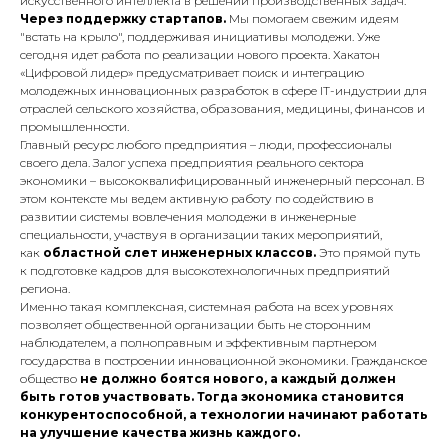
искусственного интеллекта в решении производственных задач.
Через поддержку стартапов.
Мы помогаем свежим идеям
"встать на крыло", поддерживая инициативы молодежи. Уже
сегодня идет работа по реализации нового проекта. Хакатон
«Цифровой лидер» предусматривает поиск и интеграцию
молодежных инновационных разработок в сфере IT-индустрии для
отраслей сельского хозяйства, образования, медицины, финансов и
промышленности.
Главный ресурс любого предприятия – люди, профессионалы
своего дела. Залог успеха предприятия реального сектора
экономики – высококвалифицированный инженерный персонал. В
этом контексте мы ведем активную работу по содействию в
развитии системы вовлечения молодежи в инженерные
специальности, участвуя в организации таких мероприятий,
как
областной слет инженерных классов.
Это прямой путь
к подготовке кадров для высокотехнологичных предприятий
региона.
Именно такая комплексная, системная работа на всех уровнях
позволяет общественной организации быть не сторонним
наблюдателем, а полноправным и эффективным партнером
государства в построении инновационной экономики. Гражданское
общество
не должно боятся нового, а каждый должен
быть готов участвовать. Тогда экономика становится
конкурентоспособной, а технологии начинают работать
на улучшение качества жизнь каждого.