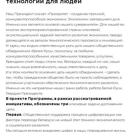
технологий для людей
Наш Президент сказал:
«Приоритет – создание прочной,
конкурентоспособной экономики. Экономики завтрашнего дня.
Именно она является основой нашего суверенитета»
. Для нашей во
многом экспортоориентированной страны ключевой,
экзистенциальной задачей является развитие экономики, твердо
движущейся на рельсах технологического прогресса и инноваций.
И здесь, мы видим ответственную роль для нашего общественного
объединения «Белая Русь», поскольку за любыми
конкурентоспособными, качественными товарами, услугами,
брендами стоят люди, стоим мы, белорусы, каждый из нас, наши
знания, наша вовлечённость, наша ответственность к делу.
И в этом контексте
основная цель
нашего объединения – сделать
так, чтобы гражданское общество было не просто наблюдателем, а
активным участником обеспечения технологического развития.
Именно на это направлена наша с вами работа, работа Белой Руси,
Гвардии Президента.
В проекте Программы, в рамках рассматриваемой
инициативы, обозначены три
ключевые задачи достижения
цели.
Первая.
Общественная поддержка процесса цифровизации как
фактора перехода Беларуси на новый этап технико-экономического
и социального развития.
Мы сегодня активно внедряем цифру в нашу повседневную жизнь,