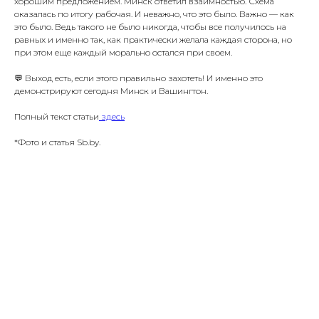
хорошим предложением. Минск ответил взаимностью. Схема
оказалась по итогу рабочая. И неважно, что это было. Важно — как
это было. Ведь такого не было никогда, чтобы все получилось на
равных и именно так, как практически желала каждая сторона, но
при этом еще каждый морально остался при своем.
💬 Выход есть, если этого правильно захотеть! И именно это
демонстрируют сегодня Минск и Вашингтон.
Полный текст статьи
здесь
*
Фото и статья Sb.by
.