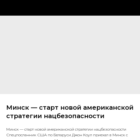
Минск — старт новой американской
стратегии нацбезопасности
Минск — старт новой американской стратегии нацбезопасности
Спецпосланник США по Беларуси Джон Коул приехал в Минск с