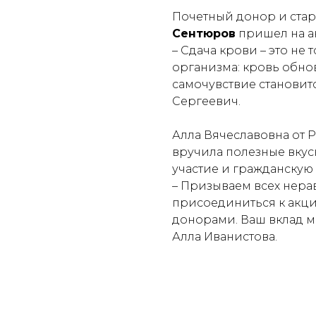
Почетный донор и ста
Сентюров
пришел на а
–
Сдача крови – это не 
организма: кровь обно
самочувствие становит
Сергеевич.
Алла Вячеславовна от 
вручила полезные вкусн
участие и гражданскую
–
Призываем всех нер
присоединиться к акции
донорами. Ваш вклад м
Алла Иванистова.