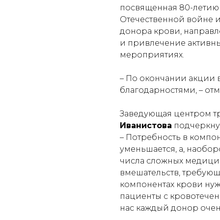
посвященная 80-летию
Отечественной войне 
донора крови, направ
и привлечение активны
мероприятиях.
–
По окончании акции 
благодарностями
, – о
Заведующая центром 
Иванистова
подчеркнул
–
Потребность в компон
уменьшается, а, наобор
числа сложных медици
вмешательств, требую
компонентах крови нуж
пациенты с кровотечен
нас каждый донор очен