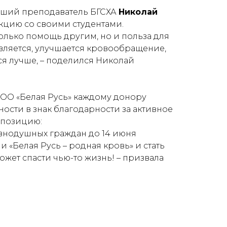
рший преподаватель БГСХА
Николай
кцию со своими студентами.
только помощь другим, но и польза для
вляется, улучшается кровообращение,
ся лучше
, – поделился Николай
РОО «Белая Русь» каждому донору
ости в знак благодарности за активное
 позицию:
авнодушных граждан
до 14 июня
 «Белая Русь – родная кровь» и стать
ожет спасти чью-то жизнь!
– призвала