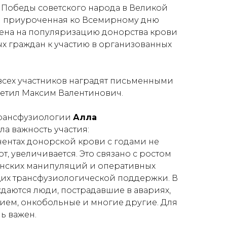
 Победы советского народа в Великой
и приуроченная ко Всемирному дню
лена на популяризацию донорства крови
х граждан к участию в организованных
всех участников наградят письменными
тметил Максим Валентинович.
трансфузиологии
Алла
а важность участия:
ентах донорской крови с годами не
от, увеличивается. Это связано с ростом
нских манипуляций и оперативных
щих трансфузиологической поддержки. В
даются люди, пострадавшие в авариях,
ием, онкобольные и многие другие. Для
ь важен.