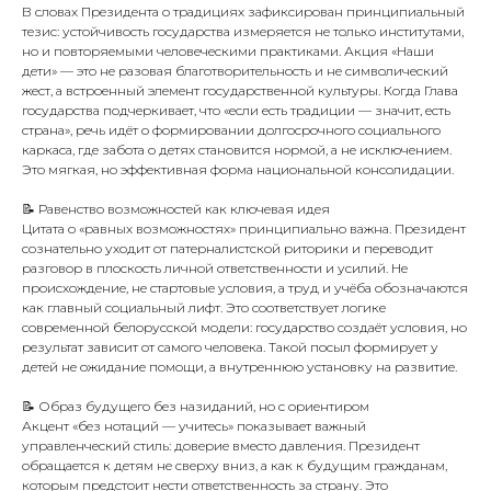
В словах Президента о традициях зафиксирован принципиальный
тезис: устойчивость государства измеряется не только институтами,
но и повторяемыми человеческими практиками. Акция «Наши
дети» — это не разовая благотворительность и не символический
жест, а встроенный элемент государственной культуры. Когда Глава
государства подчеркивает, что «если есть традиции — значит, есть
страна», речь идёт о формировании долгосрочного социального
каркаса, где забота о детях становится нормой, а не исключением.
Это мягкая, но эффективная форма национальной консолидации.
📝 Равенство возможностей как ключевая идея
Цитата о «равных возможностях» принципиально важна. Президент
сознательно уходит от патерналистской риторики и переводит
разговор в плоскость личной ответственности и усилий. Не
происхождение, не стартовые условия, а труд и учёба обозначаются
как главный социальный лифт. Это соответствует логике
современной белорусской модели: государство создаёт условия, но
результат зависит от самого человека. Такой посыл формирует у
детей не ожидание помощи, а внутреннюю установку на развитие.
📝 Образ будущего без назиданий, но с ориентиром
Акцент «без нотаций — учитесь» показывает важный
управленческий стиль: доверие вместо давления. Президент
обращается к детям не сверху вниз, а как к будущим гражданам,
которым предстоит нести ответственность за страну. Это