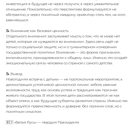
инвестиция в будущее не через лозунги, а через уважительное
отношение. Показательно, что перспектива формулируется не
абстрактно, а через понятный каждому ориентир: стать тем, на кого
равняешься.
📝 Внимание как базовая ценность
Отдельного внимания заслуживает мысль о том, что «в мире нет
детей, которые не нуждаются во внимании». Здесь речь идёт не
только о социальной защите, но и о гуманитарном измерении
государственной политики. Внимание — это форма признания,
включённости, принадлежности к общему «мы». Именно это создаёт
эмоциональную связь человека со страной с самого детства.
📝 Вывод
Новогодняя встреча с детьми — не протокольное мероприятие, а
демонстрация устойчивой ценностной линии: забота, равные
возможности, труд как основа успеха и традиция как признак
живого государства. В этой логике дети рассматриваются не как
объект опеки, а как будущие субъекты развития страны. Именно так
формируется преемственность и доверие: без громких слов, но с
понятным смыслом.
🇧🇾 «Белая Русь» — гвардия Президента