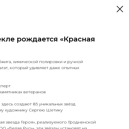
текле рождается «Красная
бжига, химической полировки и ручной
ьтат, который удивляет даже опытных
сперт
памятниках ветеранов
 здесь создают 85 уникальных звёзд
му художнику Сергею Шетику
ная звезда Героя», реализуемого Гродненской
О «Белая Русь», эти звёзды установят на