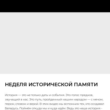
НЕДЕЛЯ ИСТОРИЧЕСКОЙ ПАМЯТИ
История — это не только даты и события. Это голос предков,
звучащий в нас. Это путь, пройденный нашим народом — с мечом,
пером, словом и верой. В этих видео мы вспомним тех, кто создавал
Беларусь. Поймём откуда мы и куда идём. Ведь это наша история -