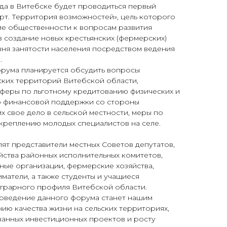
ода в Витебске будет проводиться первый
рт. Территория возможностей», цель которого
е общественности к вопросам развития
з создание новых крестьянских (фермерских)
вня занятости населения посредством ведения
.
орума планируется обсудить вопросы
ских территорий Витебской области,
феры по льготному кредитованию физических и
ю финансовой поддержки со стороны
х свое дело в сельской местности, меры по
креплению молодых специалистов на селе.
ят представители местных Советов депутатов,
йства районных исполнительных комитетов,
ные организации, фермерские хозяйства,
атели, а также студенты и учащиеся
грарного профиля Витебской области.
роведение данного форума станет нашим
ию качества жизни на сельских территориях,
ванных инвестиционных проектов и росту