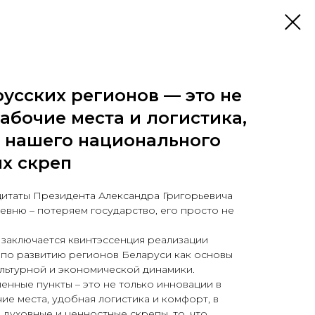
усских регионов — это не
абочие места и логистика,
е нашего национального
х скреп
цитаты Президента Александра Григорьевича
вню – потеряем государство, его просто не
 заключается квинтэссенция реализации
по развитию регионов Беларуси как основы
льтурной и экономической динамики.
енные пункты – это не только инновации в
ие места, удобная логистика и комфорт, в
 духовные и ценностные скрепы, то, что