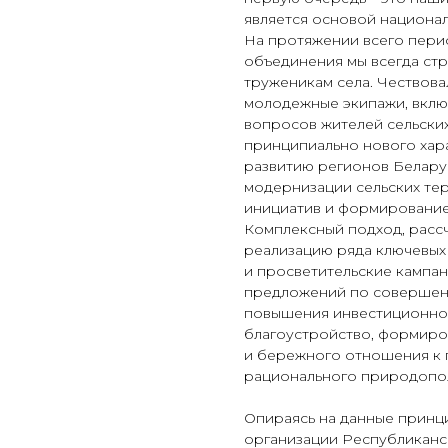
является основой национал
На протяжении всего пери
объединения мы всегда ст
труженикам села. Чествов
молодежные экипажи, вклю
вопросов жителей сельских
принципиально нового хар
развитию регионов Белару
модернизации сельских те
инициатив и формирование
Комплексный подход, рассч
реализацию ряда ключевых
и просветительские кампан
предложений по совершенс
повышения инвестиционной
благоустройство, формиро
и бережного отношения к 
рационального природопол
Опираясь на данные принц
организации Республиканс