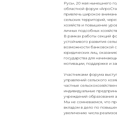
Русь», 20 мая нынешнего г
областной форум «АгроСта
привлечь широкое внимани
сельских территорий, чере
хозяйств и повышение уро
личных подсобных хозяйств
В рамках работы секций ф
устойчивого развития сель
возможности банковской с
юридических лиц, оказани
государства для начинающи
мотивации, поддержке и за
Участниками форума выступ
управлений сельского хозя
частные сельскохозяйствен
индивидуальные предприним
учреждений образования а
Мы не сомневаемся, что п
вкладом в дело по повышен
увеличению числа реализо