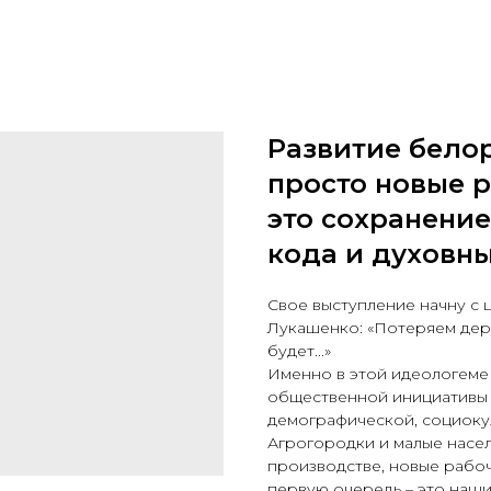
Развитие белор
просто новые р
это сохранени
кода и духовны
Свое выступление начну с 
Лукашенко: «Потеряем дере
будет...»
Именно в этой идеологеме
общественной инициативы 
демографической, социоку
Агрогородки и малые насел
производстве, новые рабоч
первую очередь – это наши