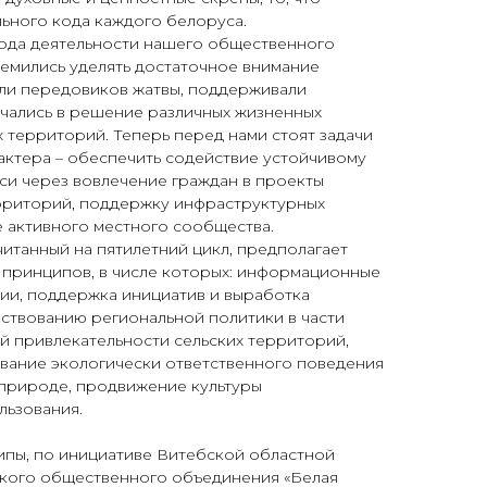
ьного кода каждого белоруса.
ода деятельности нашего общественного
ремились уделять достаточное внимание
али передовиков жатвы, поддерживали
чались в решение различных жизненных
 территорий. Теперь перед нами стоят задачи
актера – обеспечить содействие устойчивому
си через вовлечение граждан в проекты
рриторий, поддержку инфраструктурных
 активного местного сообщества.
итанный на пятилетний цикл, предполагает
 принципов, в числе которых: информационные
ии, поддержка инициатив и выработка
твованию региональной политики в части
 привлекательности сельских территорий,
вание экологически ответственного поведения
природе, продвижение культуры
ьзования.
ипы, по инициативе Витебской областной
кого общественного объединения «Белая