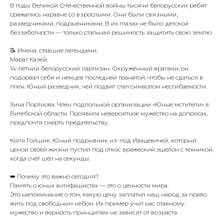
В годы Великой Отечественной войны тысячи белорусских ребят
сражались наравне со взрослыми. Они были связными,
разведчиками, подрывниками. В их глазах не было детской
беззаботности — только стальная решимость защитить свою землю.
📝 Имена, ставшие легендами:
Марат Казей.
14-летний белорусский партизан. Окружённый врагами, он
подорвал себя и немцев последней гранатой, чтобы не сдаться в
плен. Юный разведчик, чей подвиг стал символом несгибаемости.
Зина Портнова. Член подпольной организации «Юные мстители» в
Витебской области. Проявила невероятное мужество на допросах,
предпочтя смерть предательству.
Коля Гойшик. Юный подрывник из-под Ивацевичей, который
ценой своей жизни пустил под откос вражеский эшелон с техникой,
когда счёт шёл на секунды.
➡️ Почему это важно сегодня?
Память о юных антифашистах — это о ценности мира.
Это напоминание о том, какую цену заплатил наш народ за право
жить под свободным небом. Их пример учит нас главному:
мужество и верность принципам не зависят от возраста.