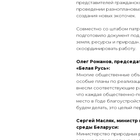
представителей гражданск
проведении разноплановых
создания новых экоточек.
Совместно со штабом патр
подготовило документ под
земля, ресурсы и природа»
скоординировать работу.
Олег Романов, председа
«Белая Русь»:
Многие общественные объе
особые планы по реализаци
внесли соответствующие ра
что каждая общественно-по
место в Годе благоустройст
будем делать, это целый пе
Сергей Масляк, министр
среды Беларуси:
Министерство природных р