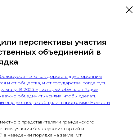
дили перспективы участия
ственных объединений в
ядка
белорусов – это как дорога с двусторонним
я и от общества, и от государства, тогда путь
ультату. В 2025-м, который объявлен Годом
 важно объединить усилия, чтобы сделать
ны еще уютнее, сообщили в программе Новости
естно с представителями гражданского
ктивы участия белорусских партий и
 в наведении порядка на земле. От