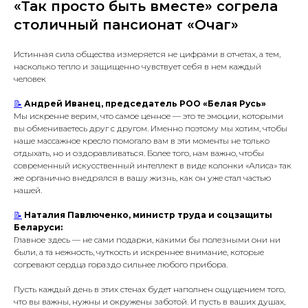
«Так просто быть вместе» согрела
столичный пансионат «Очаг»
Истинная сила общества измеряется не цифрами в отчетах, а тем,
насколько тепло и защищенно чувствует себя в нем каждый
человек
📝
Андрей Иванец, председатель РОО «Белая Русь»
Мы искренне верим, что самое ценное — это те эмоции, которыми
вы обмениваетесь друг с другом. Именно поэтому мы хотим, чтобы
наше массажное кресло помогало вам в эти моменты не только
отдыхать, но и оздоравливаться. Более того, нам важно, чтобы
современный искусственный интеллект в виде колонки «Алиса» так
же органично внедрялся в вашу жизнь, как он уже стал частью
нашей.
📝
Наталия Павлюченко, министр труда и соцзащиты
Беларуси:
Главное здесь — не сами подарки, какими бы полезными они ни
были, а та нежность, чуткость и искреннее внимание, которые
согревают сердца гораздо сильнее любого прибора.
Пусть каждый день в этих стенах будет наполнен ощущением того,
что вы важны, нужны и окружены заботой. И пусть в ваших душах,