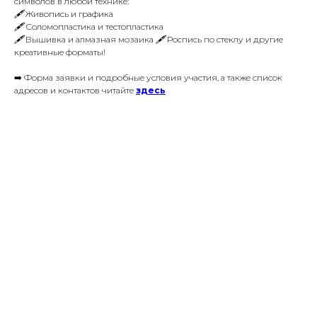
символов в любой технике:
🖋 Живопись и графика
🖋
Соломопластика и тестопластика
🖋
Вышивка и алмазная мозаика 🖋
Роспись по стеклу и другие
креативные форматы!
➡️ Форма заявки и подробные условия участия, а также список
адресов и контактов читайте
здесь