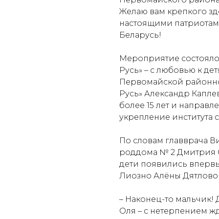
Желаю вам крепкого з
настоящими патриотам
Беларусь!
Мероприятие состояло
Русь» – с любовью к де
Первомайской районн
Русь» Александр Каплев
более 15 лет и направл
укрепление института 
По словам главврача В
роддома № 2 Дмитрия С
дети появились впервые
Лиозно Алёны Дятловой 
– Наконец-то мальчик! 
Оля – с нетерпением ж