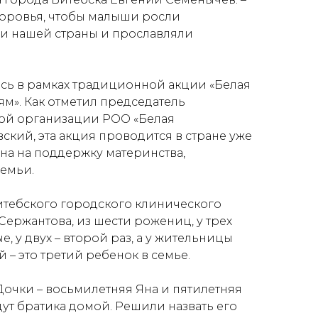
доровья, чтобы малыши росли
и нашей страны и прославляли
сь в рамках традиционной акции «Белая
тям». Как отметил председатель
ой организации РОО «Белая
ский, эта акция проводится в стране уже
ена на поддержку материнства,
семьи.
итебского городского клинического
ержантова, из шести рожениц, у трех
, у двух – второй раз, а у жительницы
– это третий ребенок в семье.
Дочки – восьмилетняя Яна и пятилетняя
дут братика домой. Решили назвать его