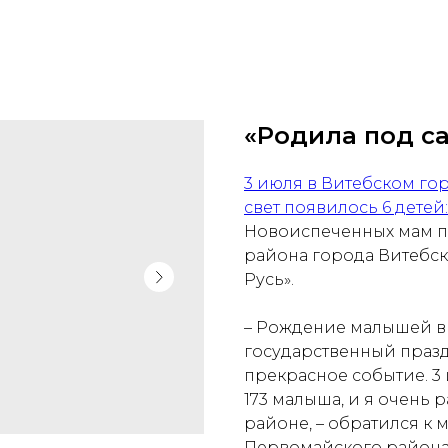
«Родила под с
3 июля в Витебском го
свет появилось 6 детей
Новоиспеченных мам п
района города Витебс
Русь».
– Рождение малышей в 
государственный празд
прекрасное событие. 3 
173 малыша, и я очень 
районе, – обратился к
Первомайского района 