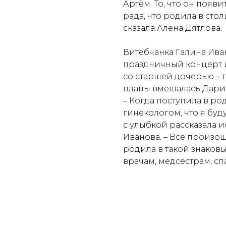
Артём. То, что он появи
рада, что родила в сто
сказала Алёна Дятлова.
Витебчанка Галина Ива
праздничный концерт 
со старшей дочерью – 
планы вмешалась Дарина
– Когда поступила в р
гинекологом, что я буду
с улыбкой рассказала 
Иванова. – Все произош
родила в такой знаков
врачам, медсестрам, сп