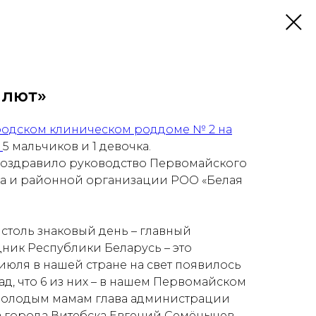
алют»
родском клиническом роддоме № 2 на
:
5 мальчиков и 1 девочка.
оздравило руководство Первомайского
ка и районной организации РОО «Белая
столь знаковый день – главный
ник Республики Беларусь – это
июля в нашей стране на свет появилось
рад, что 6 из них – в нашем Первомайском
 молодым мамам глава администрации
города Витебска Евгений Семёнычев. –