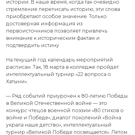
истории. В наше время, когда так очевидно
стремление переписать историю, эти слова
приобретают особое значение. Только
достоверная информация из
первоисточников позволяет привлечь
внимание к историческим фактам и
подтвердить истину.
На текущий год календарь мероприятий
расписан. Так, 18 марта в колледже пройдет
интеллектуальный турнир «22 вопроса о
Хатыни».
— Ряд событий приурочен к 80-летию Победы
в Великой Оте­чественной войне — это
конкурс чтецов военной поэзии «80 стихов о
войне и Победе», диалог поколений «Война
украла наше детство», интеллектуальный
турнир «Великой Победе посвящается». Летом