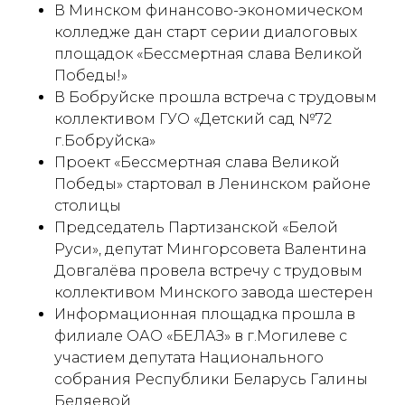
В Минском финансово-экономическом
колледже
дан старт
серии диалоговых
площадок «Бессмертная слава Великой
Победы!»
В Бобруйске прошла встреча с трудовым
коллективом ГУО «Детский сад №72
г.Бобруйска»
Проект «Бессмертная слава Великой
Победы» стартовал в Ленинском районе
столицы
Председатель Партизанской «Белой
Руси», депутат Мингорсовета Валентина
Довгалёва провела встречу с трудовым
коллективом Минского завода шестерен
Информационная площадка прошла в
филиале ОАО «БЕЛАЗ» в г.Могилеве с
участием депутата Национального
собрания Республики Беларусь Галины
Беляевой