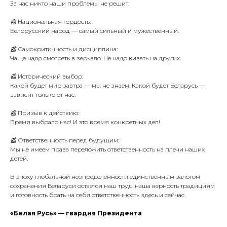
За нас никто наши проблемы не решит.
📰 Национальная гордость:
Белорусский народ — самый сильный и мужественный.
📰 Самокритичность и дисциплина:
Чаще надо смотреть в зеркало. Не надо кивать на других.
📰 Исторический выбор:
Какой будет мир завтра — мы не знаем. Какой будет Беларусь —
зависит только от нас.
📰 Призыв к действию:
Время выбрало нас! И это время конкретных дел!
📰 Ответственность перед будущим:
Мы не имеем права переложить ответственность на плечи наших
детей.
В эпоху глобальной неопределенности единственным залогом
сохранения Беларуси остается наш труд, наша верность традициям
и готовность брать на себя ответственность здесь и сейчас.
«Белая Русь» — гвардия Президента