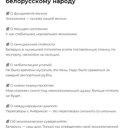
белорусскому народу
📰 О фундаменте жизни:
Экономика — основа нашей жизни.
📰 О текущем состоянии:
У нас стабильная, нормальная экономика.
📰 О санкционной стойкости:
Беларусь в нынешней пятилетке взяла поставленную планку по
экспорту, несмотря на санкции.
📰 О мобилизации усилий:
Не было времени мусолить эти темы. Надо было сражаться за
каждый экспортный рубль.
📰 О новом мироустройстве:
Мир огромен: никто под неоколониальную дудку больше плясать
не будет.
📰 О международном диалоге:
Переговоры с Америкой — это переговоры сильного со сильным.
📰 Об экономическом суверенитете:
Беларусь — наш дом. Только мы определяем свой экономический