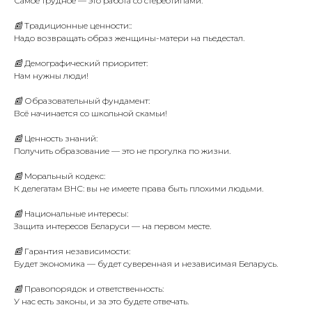
Самое трудное — это работа со стереотипами.
📰 Традиционные ценности::
Надо возвращать образ женщины-матери на пьедестал.
📰 Демографический приоритет:
Нам нужны люди!
📰 Образовательный фундамент:
Всё начинается со школьной скамьи!
📰 Ценность знаний:
Получить образование — это не прогулка по жизни.
📰 Моральный кодекс:
К делегатам ВНС: вы не имеете права быть плохими людьми.
📰 Национальные интересы:
Защита интересов Беларуси — на первом месте.
📰 Гарантия независимости:
Будет экономика — будет суверенная и независимая Беларусь.
📰 Правопорядок и ответственность:
У нас есть законы, и за это будете отвечать.