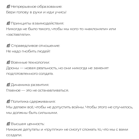
📰 Непрерывное образование:
Бери голову в руки и иди учись!
📰 Принципы взаимодействия:
Никогда не было такого, чтобы мы кого-то «наклоняли» или
«заставляли».
📰 Справедливое отношение:
Не надо гнобить людей!
📰 Военные технологии:
Дроны — новая реальность, но они никогда не заменят
подготовленного солдата.
📰 Динамика развития:
Главное — это не останавливаться.
📰 Политика сдерживания:
Мы делаем всё, чтобы не допустить войны. Чтобы этого не случилось,
мы должны быть сильными.
📰 Высшая ценность:
Никакие депутаты и «группки» не смогут сломать то, что мы с вами
создали.