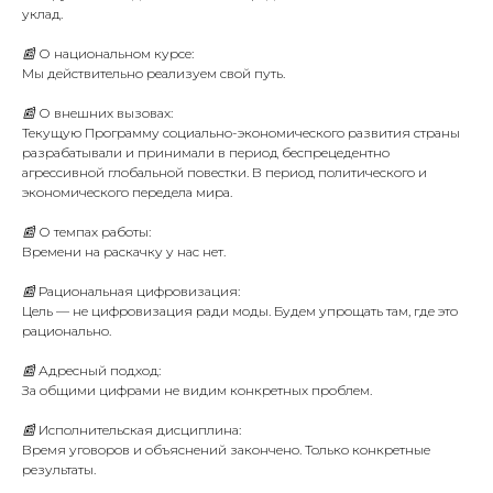
уклад.
📰 О национальном курсе:
Мы действительно реализуем свой путь.
📰 О внешних вызовах:
Текущую Программу социально-экономического развития страны
разрабатывали и принимали в период беспрецедентно
агрессивной глобальной повестки. В период политического и
экономического передела мира.
📰 О темпах работы:
Времени на раскачку у нас нет.
📰 Рациональная цифровизация:
Цель — не цифровизация ради моды. Будем упрощать там, где это
рационально.
📰 Адресный подход:
За общими цифрами не видим конкретных проблем.
📰 Исполнительская дисциплина:
Время уговоров и объяснений закончено. Только конкретные
результаты.