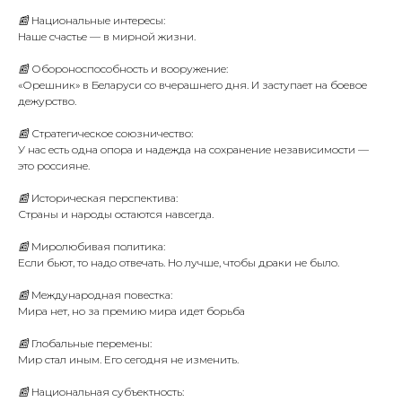
📰 Национальные интересы:
Наше счастье — в мирной жизни.
📰 Обороноспособность и вооружение:
«Орешник» в Беларуси со вчерашнего дня. И заступает на боевое
дежурство.
📰 Стратегическое союзничество:
У нас есть одна опора и надежда на сохранение независимости —
это россияне.
📰 Историческая перспектива:
Страны и народы остаются навсегда.
📰 Миролюбивая политика:
Если бьют, то надо отвечать. Но лучше, чтобы драки не было.
📰 Международная повестка:
Мира нет, но за премию мира идет борьба
📰 Глобальные перемены:
Мир стал иным. Его сегодня не изменить.
📰 Национальная субъектность: