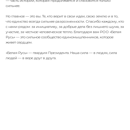
— часть истории, которая продолжается и становится только
сильнее.
Но главное — это вы. Те, кто верит в свои идеи, свою землю и в то,
что единство всегда сильнее разрозненности. Спасибо каждому, кто
с нами рядом: за инициативу, за добрые дела без лишнего шума, за
участие, за честное человеческое тепло. Благодаря вам РОО «Белая
Русь» — это сильное сообщество единомышленников, которое
живет сердцем.
«Белая Русь» — гвардия Президента. Наша сила — в людях, сила
людей — в вере друг в друга.