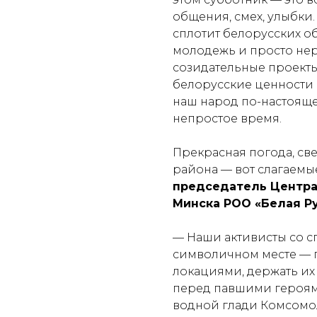
общения, смех, улыбки.
сплотит белорусских о
молодежь и просто нер
созидательные проекты
белорусские ценности (
наш народ по-настояще
непростое время.
Прекрасная погода, све
района — вот слагаемые
председатель Центра
Минска РОО «Белая Ру
— Наши активисты со с
символичном месте — п
локациями, держать их 
перед павшими героям
водной глади Комсомол