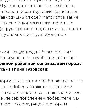
 Я уверен, что этот день еще больше
бщественников, трудовые коллективы,
авнодушных людей, патриотов. Такие
, в основе которых лежат истинные
а труд, несомненно, в их числе) делают
му сильным и неуязвимым в это
жий воздух, труд на благо родного
 для успешного субботника, считает
льной районной организации города
сь» Галина Гузовская
:
портивным задором работают сегодня в
арке Победы. Ухаживать за такими
в чистоте и порядке — наш святой долг
и, перед поколением победителей. В
ьского озера, рядом с которым