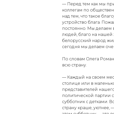
— Перед тем как мы пр
коллегам по обществе
над тем, что такое благ
устройство блага. Пожал
постоянно. Мы делаем в
людей, благо на нашей 
белорусский народ жил
сегодня мы делаем оче
По словам Олега Роман
всю страну.
— Каждый на своем мес
столице или в маленько
представителей нашег
политической партии с
субботник с детками. В
страну краше, уютнее,
—
этом субботник — это вс