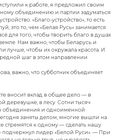
иступили к работе, я предложил своим
нному объединению и партии задуматься
оустройство. «Благо-устройство», то есть
уй, это то, чем «Белая Русь» занимается
сё для того, чтобы творить благо в душах
земле. Нам важно, чтобы Беларусь и
и лучше, чтобы их окружала красота. И
редной шаг в этом направлении.
ова, важно, что субботник объединяет
те вносит вклад в общее дело — в
й деревушке, в лесу. Сотни тысяч
о объединения и одноименной
егодня заняты делом, многие вышли на
се стремятся к одному — сделать нашу
 подчеркнул лидер «Белой Руси». —
При
егда не только труд, но и радость