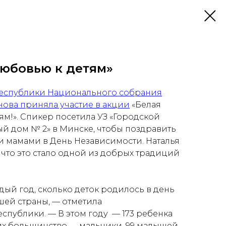
любовью к детям»
Республики Национального собрания
нова приняла участие в акции
«Белая
ям!». Спикер посетила УЗ «Городской
 дом № 2» в Минске, чтобы поздравить
и мамами в День Независимости. Наталья
 что это стало одной из добрых традиций
ый год, сколько деток родилось в день
шей страны, — отметила
спублики. — В этом году — 173 ребенка
них большинство — мальчики, 99 малышей.