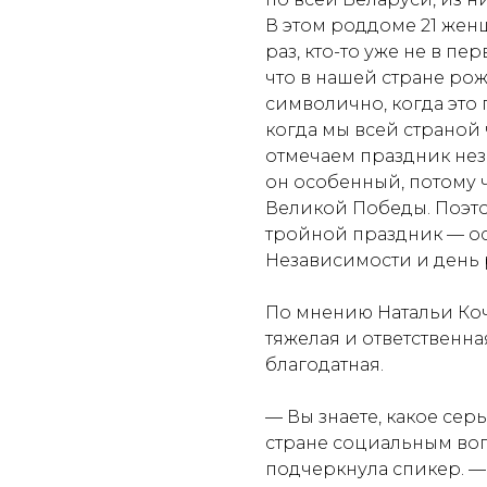
В этом роддоме 21 женщ
раз, кто-то уже не в п
что в нашей стране ро
символично, когда это 
когда мы всей страной
отмечаем праздник нез
он особенный, потому 
Великой Победы. Поэто
тройной праздник — о
Независимости и день
По мнению Натальи Коч
тяжелая и ответственная
благодатная.
— Вы знаете, какое се
стране социальным воп
подчеркнула спикер. —