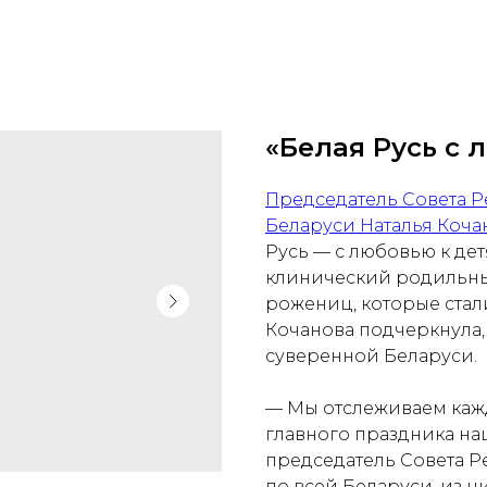
«Белая Русь с 
Председатель Совета 
Беларуси Наталья Коча
Русь — с любовью к дет
клинический родильный
рожениц, которые стал
Кочанова подчеркнула,
суверенной Беларуси.
— Мы отслеживаем кажд
главного праздника на
председатель Совета Ре
по всей Беларуси, из 