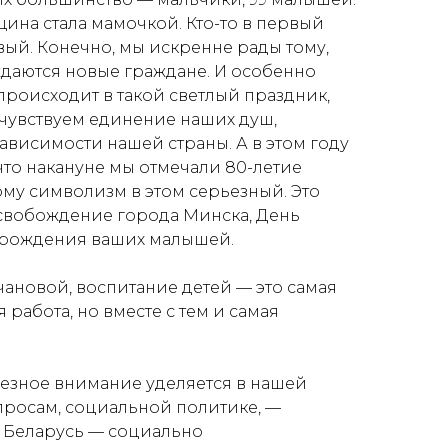
ина стала мамочкой. Кто-то в первый
ервый. Конечно, мы искренне рады тому,
ждаются новые граждане. И особенно
происходит в такой светлый праздник,
 чувствуем единение наших душ,
ависимости нашей страны. А в этом году
что накануне мы отмечали 80-летие
му символизм в этом серьезный. Это
свобождение города Минска, День
 рождения ваших малышей.
ановой, воспитание детей — это самая
 работа, но вместе с тем и самая
рьезное внимание уделяется в нашей
росам, социальной политике, —
 Беларусь — социально