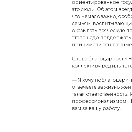
ориентированное госуд
это люди. Об этом всег
что немаловажно, особ
семьям, воспитывающим 
оказывать всяческую по
этапе надо поддержат
принимали эти важные
Слова благодарности Н
коллективу родильного
— Я хочу поблагодарить
отвечаете за жизнь жен
такая ответственность! 
профессионализмом. Н
вам за вашу работу.