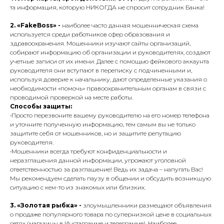
та информация, которую НИКОГДА не спросит сотрудник Банка!
2. «FakeBoss» -
наиболее часто данная мошенническая схема
используется среди работников сфер образования и
здравоохранения. Мошенники изучают сайты организаций,
собирают информацию об организации и руководителях, создают
учетные записи от их имени. Далее с помощью фейкового аккаунта
руководителя они вступают в переписку с подчиненными и,
используя доверие к начальнику, дают определенные указания о
необходимости «помочь» правоохранительным органам в связи с
проводимой проверкой на месте работы.
Способы защиты:
•Просто перезвоните вашему руководителю на его номер телефона
и уточните полученную информацию, тем самым вы не только
защитите себя от мошенников, но и защитите репутацию
руководителя.
•Мошенники всегда требуют конфиденциальности и
неразглашения данной информации, угрожают уголовной
ответственностью за разглашение! Ведь их задача – напугать Вас!
Мы рекомендуем сделать паузу в общении и обсудить возникшую
ситуацию с кем-то из знакомых или близких.
3. «Золотая рыбка» -
злоумышленники размещают объявления
о продаже популярного товара по супернизкой цене в социальных
сетях (магазины в Инстаграмме и телеграмме). Наиболее