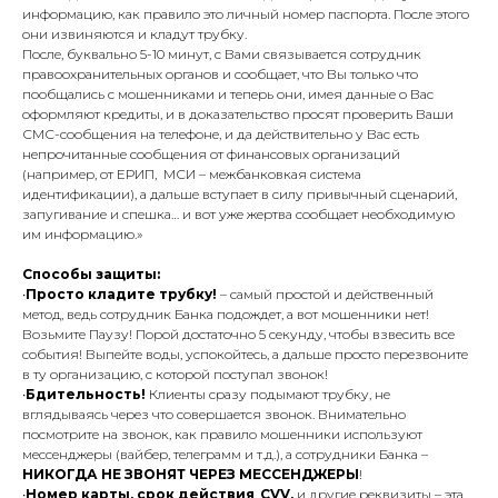
информацию, как правило это личный номер паспорта. После этого
они извиняются и кладут трубку.
После, буквально 5-10 минут, с Вами связывается сотрудник
правоохранительных органов и сообщает, что Вы только что
пообщались с мошенниками и теперь они, имея данные о Вас
оформляют кредиты, и в доказательство просят проверить Ваши
СМС-сообщения на телефоне, и да действительно у Вас есть
непрочитанные сообщения от финансовых организаций
(например, от ЕРИП, МСИ –
межбанковкая система
идентификации
), а дальше вступает в силу привычный сценарий,
запугивание и спешка… и вот уже жертва сообщает необходимую
им информацию.»
Способы защиты:
•
Просто кладите трубку!
– самый простой и действенный
метод, ведь сотрудник Банка подождет, а вот мошенники нет!
Возьмите Паузу! Порой достаточно 5 секунду, чтобы взвесить все
события! Выпейте воды, успокойтесь, а дальше просто перезвоните
в ту организацию, с которой поступал звонок!
•
Бдительность!
Клиенты сразу подымают трубку, не
вглядываясь через что совершается звонок. Внимательно
посмотрите на звонок, как правило мошенники используют
мессенджеры (вайбер, телеграмм и т.д.), а сотрудники Банка –
НИКОГДА НЕ ЗВОНЯТ ЧЕРЕЗ МЕССЕНДЖЕРЫ
!
•
Номер карты, срок действия
,
CVV,
и другие реквизиты – эта