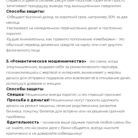
стараются давить сильнее, рисуя Вам «золотые горы» или просто
затягивают процедуру вывода под вымышленным предлогом.
Способы защиты:
•Обещают высокий доход за короткий срок, например, 50% за два
месяца.
•Настаивают на немедленном перечислении денег и постоянно
торопят.
•Будьте внимательны, как правило пополнение «лжебиржи» - это
обычный перевод денежных средств на карту или счет другого
физического лица.
5. «Романтическое мошенничество»
- это схема, когда
злоумышленник, выдавая себя за романтического партнёра,
познакомившись с жертвой в интернете, выманивает у жертвы
деньги для отправки подарков или вовлекает её в отмывание денег,
используя доверие и эмоции.
Способы защиты
:
•
Спешка
! Мошенники всегда торопят, и это главный признак!
•
Просьба о деньгах!
Мошенники могут просить одолжить
деньги на ремонт машины, лечение родственника, развитие
бизнеса, покупку билетов для встречи или на решение срочной
проблемы
•
Бдительность
– основное ваше оружие против любой схемы Вы
не знаете, кто на самом деле с Вами общается, всегда мыслите
критически и не доверяйте собеседнику!