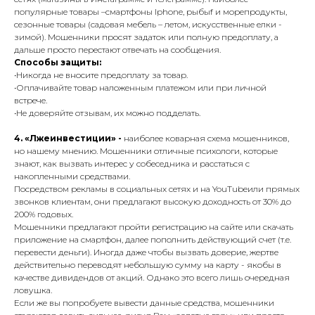
популярные товары –смартфоны Iphone, рыбыf и морепродукты,
сезонные товары (садовая мебель – летом, искусственные елки -
зимой). Мошенники просят задаток или полную предоплату, а
дальше просто перестают отвечать на сообщения.
Способы защиты:
•Никогда не вносите предоплату за товар.
•Оплачивайте товар наложенным платежом или при личной
встрече.
•Не доверяйте отзывам, их можно подделать.
4. «Лжеинвестиции» -
наиболее коварная схема мошенников,
но нашему мнению. Мошенники отличные психологи, которые
знают, как вызвать интерес у собеседника и расстаться с
накопленными средствами.
Посредством рекламы в социальных сетях и на YouTubeили прямых
звонков клиентам, они предлагают высокую доходность от 30% до
200% годовых.
Мошенники предлагают пройти регистрацию на сайте или скачать
приложение на смартфон, далее пополнить действующий счет (т.е.
перевести деньги). Иногда даже чтобы вызвать доверие, жертве
действительно переводят небольшую сумму на карту - якобы в
качестве дивидендов от акций. Однако это всего лишь очередная
ловушка.
Если же вы попробуете вывести данные средства, мошенники