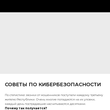
СОВЕТЫ ПО КИБЕРБЕЗОПАСНОСТИ
По статистике звонки от мошенников поступали каждому третьему
жителю Республики. Очень многие попадаются на их уловки,
каждый день пострадавшие насчитываются десятками.
Почему так получается?