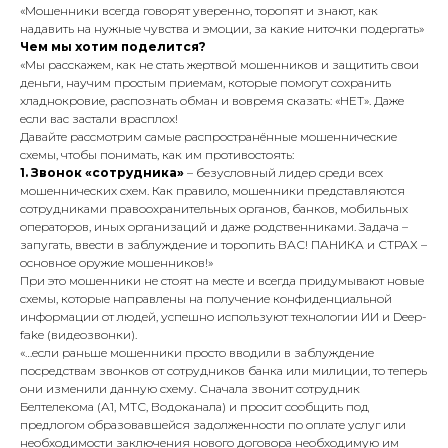
«Мошенники всегда говорят уверенно, торопят и знают, как
надавить на нужные чувства и эмоции, за какие ниточки подергать»
Чем мы хотим поделится?
«Мы расскажем, как не стать жертвой мошенников и защитить свои
деньги, научим простым приемам, которые помогут сохранить
хладнокровие, распознать обман и вовремя сказать: «НЕТ». Даже
если вас застали врасплох!
Давайте рассмотрим самые распространённые мошеннические
схемы, чтобы понимать, как им противостоять:
1. Звонок «сотрудника»
– безусловный лидер среди всех
мошеннических схем. Как правило, мошенники представляются
сотрудниками правоохранительных органов, банков, мобильных
операторов, иных организаций и даже родственниками. Задача –
запугать, ввести в заблуждение и торопить ВАС! ПАНИКА и СТРАХ –
основное оружие мошенников!»
При это мошенники не стоят на месте и всегда придумывают новые
схемы, которые направлены на получение конфиденциальной
информации от людей, успешно используют технологии ИИ и Deep-
fake (видеозвонки).
«…если раньше мошенники просто вводили в заблуждение
посредствам звонков от сотрудников банка или милиции, то теперь
они изменили данную схему. Сначала звонит сотрудник
Белтелекома (А1, МТС, Водоканала) и просит сообщить под
предлогом образовавшейся задолженности по оплате услуг или
необходимости заключения нового договора необходимую им