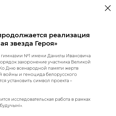
продолжается реализация
ая звезда Героя»
 гимназии №1 имени Данилы Ивановича
порядок захоронение участника Великой
 Ко Дню всенародной памяти жертв
й войны и геноцида белорусского
ся установить символ проекта –
ся исследовательская работа в рамках
будучыні».