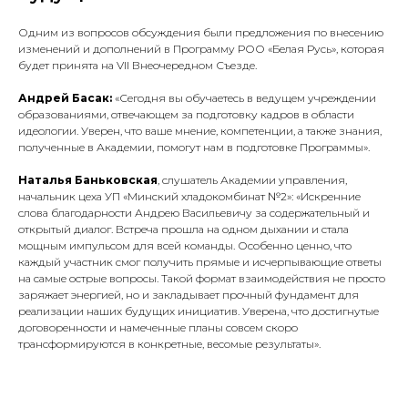
Одним из вопросов обсуждения были предложения по внесению
изменений и дополнений в Программу РОО «Белая Русь», которая
будет принята на VII Внеочередном Съезде.
Андрей Басак:
«Сегодня вы обучаетесь в ведущем учреждении
образованиями, отвечающем за подготовку кадров в области
идеологии. Уверен, что ваше мнение, компетенции, а также знания,
полученные в Академии, помогут нам в подготовке Программы».
Наталья Баньковская
, слушатель Академии управления,
начальник цеха УП «Минский хладокомбинат №2»:
«Искренние
слова благодарности Андрею Васильевичу за содержательный и
открытый диалог. Встреча прошла на одном дыхании и стала
мощным импульсом для всей команды. Особенно ценно, что
каждый участник смог получить прямые и исчерпывающие ответы
на самые острые вопросы. Такой формат взаимодействия не просто
заряжает энергией, но и закладывает прочный фундамент для
реализации наших будущих инициатив. Уверена, что достигнутые
договоренности и намеченные планы совсем скоро
трансформируются в конкретные, весомые результаты».