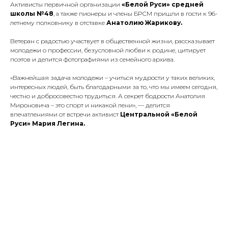
Активисты первичной организации
«Белой Руси» средней
школы №48
, а также пионеры и члены БРСМ пришли в гости к 96-
летнему полковнику в отставке
Анатолию Жарикову.
Ветеран с радостью участвует в общественной жизни, рассказывает
молодежи о профессии, безусловной любви к родине, цитирует
поэтов и делится фотографиями из семейного архива.
«Важнейшая задача молодежи – учиться мудрости у таких великих,
интересных людей, быть благодарными за то, что мы имеем сегодня,
честно и добросовестно трудиться. А секрет бодрости Анатолия
Мироновича – это спорт и никакой лени», —
делится
впечатлениями от встречи активист
Центральной «Белой
Руси»
Мария Легина.