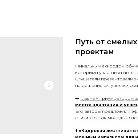
Путь от смелы
проектам
Финальным аккордом обучен
которыми участники интенс
Слушатели презентовали э
на решение актуальных соц
➡️
Главным триумфатором з
место: адаптация и успех
Его авторы предложили эф
снизить отток молодых спе
⬆️
«Кадровая лестница» в 
мощным импульсом для 