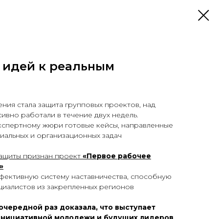
х идей к реальным
ия стала защита групповых проектов, над
ивно работали в течение двух недель.
кспертному жюри готовые кейсы, направленные
иальных и организационных задач
ащиты признан проект
«Первое рабочее
»
фективную систему наставничества, способную
циалистов из закрепленных регионов
очередной раз доказала, что выступает
инициативной молодежи и будущих лидеров