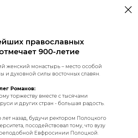
ейших православных
отмечает 900-летие
й женский монастырь – место особой
ры и духовной силы восточных славян.
лег Романов:
ому торжеству вместе с тысячами
уси и других стран - большая радость.
о лет назад, будучи ректором Полоцкого
рситета, посодействовал тому, что вузу
преподобной Евфросинии Полоцкой.