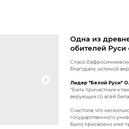
Одна из древн
обителей Руси 
Спасо-Евфросиниевски
благодати, истиной ве
Лидер "Белой Руси" О
"Быть причастным к так
верующих со всей Белар
Счастлив, что нескольк
государственного униве
было присвоено имя 