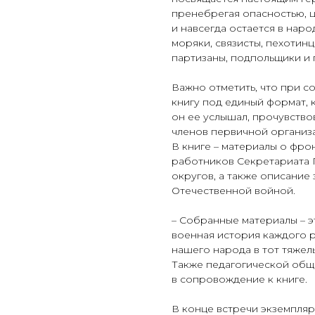
пренебрегая опасностью, ц
и навсегда остается в наро
моряки, связисты, пехотинц
партизаны, подпольщики и
Важно отметить, что при с
книгу под единый формат, 
он ее услышал, прочувство
членов первичной организ
В книге – материалы о фро
работников Секретариата 
округов, а также описание
Отечественной войной.
– Собранные материалы – э
военная история каждого р
нашего народа в тот тяжелы
Также педагогической общ
в сопровождение к книге.
В конце встречи экземпляр