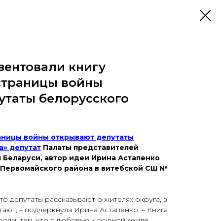
зентовали книгу
страницы войны
утаты белорусского
аницы войны открывают депутаты
а» депутат
Палаты представителей
 Беларуси, автор идеи Ирина Астапенко
 Первомайского района в витебской СШ №
что депутаты рассказывают о жителях округа, в
ают, – подчеркнула Ирина Астапенко. – Книга
оям, тем, кто с любовью к родной земле,