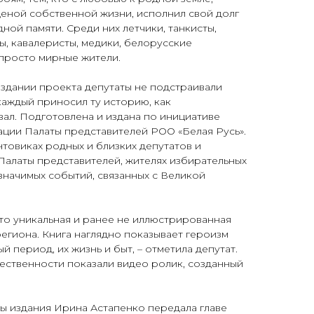
еной собственной жизни, исполнил свой долг
дной памяти. Среди них летчики, танкисты,
ы, кавалеристы, медики, белорусские
 просто мирные жители.
оздании проекта депутаты не подстраивали
каждый приносил ту историю, как
вал. Подготовлена и издана по инициативе
ации Палаты представителей РОО «Белая Русь».
нтовиках родных и близких депутатов и
Палаты представителей, жителях избирательных
 значимых событий, связанных с Великой
то уникальная и ранее не иллюстрированная
егиона. Книга наглядно показывает героизм
й период, их жизнь и быт, – отметила депутат.
ественности показали видео ролик, созданный
ы издания Ирина Астапенко передала главе