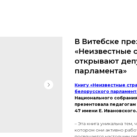
В Витебске пре
«Неизвестные 
открывают деп
парламента»
Книгу «Неизвестные стр
белорусского парламент
Национального собрания
презентовала педагогам
47 имени Е. Ивановского.
– Эта книга уникальна тем, 
котором они активно работ
посвящается настоящим гер