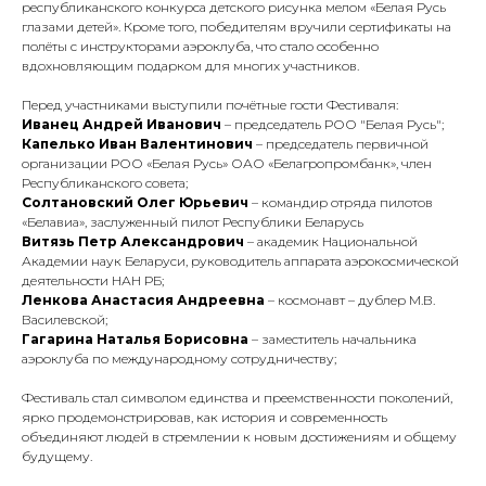
республиканского конкурса детского рисунка мелом «Белая Русь
глазами детей». Кроме того, победителям вручили сертификаты на
полёты с инструкторами аэроклуба, что стало особенно
вдохновляющим подарком для многих участников.
Перед участниками выступили почётные гости Фестиваля:
Иванец Андрей Иванович
– председатель РОО "Белая Русь";
Капелько Иван Валентинович
– председатель первичной
организации РОО «Белая Русь» ОАО «Белагропромбанк», член
Республиканского совета;
Солтановский Олег Юрьевич
– командир отряда пилотов
«Белавиа», заслуженный пилот Республики Беларусь
Витязь Петр Александрович
– академик Национальной
Академии наук Беларуси, руководитель аппарата аэрокосмической
деятельности НАН РБ;
Ленкова Анастасия Андреевна
– космонавт – дублер М.В.
Василевской;
Гагарина Наталья Борисовна
– заместитель начальника
аэроклуба по международному сотрудничеству;
Фестиваль стал символом единства и преемственности поколений,
ярко продемонстрировав, как история и современность
объединяют людей в стремлении к новым достижениям и общему
будущему.