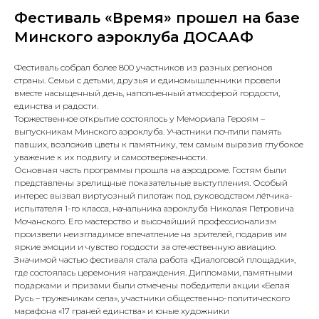
Фестиваль «Время» прошел на базе
Минского аэроклуба ДОСААФ
Фестиваль собрал более 800 участников из разных регионов
страны. Семьи с детьми, друзья и единомышленники провели
вместе насыщенный день, наполненный атмосферой гордости,
единства и радости.
Торжественное открытие состоялось у Мемориала Героям –
выпускникам Минского аэроклуба. Участники почтили память
павших, возложив цветы к памятнику, тем самым выразив глубокое
уважение к их подвигу и самоотверженности.
Основная часть программы прошла на аэродроме. Гостям были
представлены зрелищные показательные выступления. Особый
интерес вызвал виртуозный пилотаж под руководством лётчика-
испытателя 1-го класса, начальника аэроклуба Николая Петровича
Мочанского. Его мастерство и высочайший профессионализм
произвели неизгладимое впечатление на зрителей, подарив им
яркие эмоции и чувство гордости за отечественную авиацию.
Значимой частью фестиваля стала работа «Диалоговой площадки»,
где состоялась церемония награждения. Дипломами, памятными
подарками и призами были отмечены победители акции «Белая
Русь – труженикам села», участники общественно-политического
марафона «17 граней единства» и юные художники