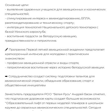
Основные цели:
- выявление одаренных учащихся для авиационных и космических
специальностей;
- стимулирование интереса к авиамоделированию, БПЛА,
ракетомоделированию и техническому спорту;
- интеграция технологий Национального детского технопарка с
базой Минского аэроклуба;
- воспитание гордости за белорусскую авиацию,
гражданственности и патриотизма.
🖋 Программа Первой летней авиационной академии предполагает
краткосрочный интенсив для молодежи с практическим
знакомством:
- профессии авиационной отрасли и виды спорта;
- патриотическое воспитание через историю белорусской авиации.
➡️ Сотрудничество создаст систему подготовки талантов для
авиакосмической отрасли, объединив образование, спорт и
общественные инициативы
Заместитель председателя РОО "Белая Русь" Андрей Басак отметил,
что подписание дорожное карты создает большие возможности.
"Образовательный лифт от первых моделей планеров в школьном
кружке до серьезных авиакосмических специальностей. Сегодня