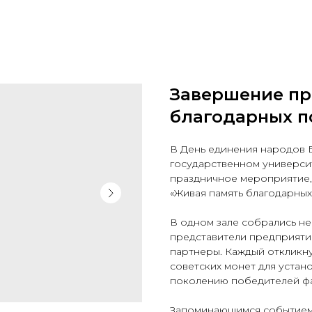
Завершение пр
благодарных п
В День единения народов 
государственном универс
праздничное мероприятие,
«Живая память благодарны
В одном зале собрались не
представители предприяти
партнеры. Каждый откликну
советских монет для устан
поколению победителей ф
Запоминающимся событием 