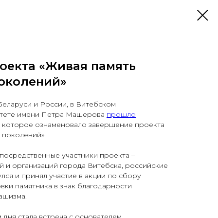
оекта «Живая память
околений»
Беларуси и России, в Витебском
итете имени Петра Машерова
прошло
 которое ознаменовало завершение проекта
х поколений»
посредственные участники проекта –
й и организаций города Витебска, российские
лся и принял участие в акции по сбору
овки памятника в знак благодарности
ашизма.
дня стала встреча с основателем