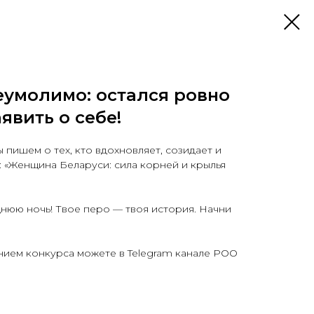
еумолимо: остался ровно
явить о себе!
 пишем о тех, кто вдохновляет, созидает и
а: «Женщина Беларуси: сила корней и крылья
днюю ночь! Твое перо — твоя история. Начни
нием конкурса можете в Telegram канале РОО