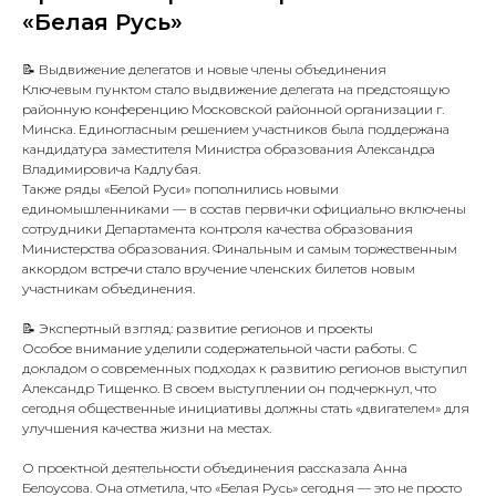
«Белая Русь»
📝 Выдвижение делегатов и новые члены объединения
Ключевым пунктом стало выдвижение делегата на предстоящую
районную конференцию Московской районной организации г.
Минска. Единогласным решением участников была поддержана
кандидатура заместителя Министра образования Александра
Владимировича Кадлубая.
Также ряды «Белой Руси» пополнились новыми
единомышленниками — в состав первички официально включены
сотрудники Департамента контроля качества образования
Министерства образования. Финальным и самым торжественным
аккордом встречи стало вручение членских билетов новым
участникам объединения.
📝 Экспертный взгляд: развитие регионов и проекты
Особое внимание уделили содержательной части работы. С
докладом о современных подходах к развитию регионов выступил
Александр Тищенко. В своем выступлении он подчеркнул, что
сегодня общественные инициативы должны стать «двигателем» для
улучшения качества жизни на местах.
О проектной деятельности объединения рассказала Анна
Белоусова. Она отметила, что «Белая Русь» сегодня — это не просто