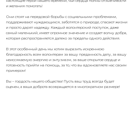
настоящие герои нашего времени, чьи сердца полны отзывчивости
и желания помогать!
Они стоят на передовой борьбы с социальными проблемами,
поддерживают нуждающихся, заботятся о природе, спасают жизни
и просто дарят надежду. Каждый волонтерский поступок, даже
самый маленький, имеет огромное значение и создает волну добра,
которая распространяется далеко за пределы одного действия.
В этот особенный день мы хотим выразить искреннюю
благодарность всем волонтерам за вашу преданность делу, за вашу
неиссякаемую энергию и энтузиазм, за ваше открытое сердце и
готовность прийти на помощь, за то, что вы вдохновляете нас своим
примером!
Вы – гордость нашего общества! Пусть ваш труд всегда будет
оценен, а ваша доброта возвращается в многократном размере!