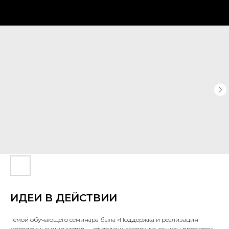
ИДЕИ В ДЕЙСТВИИ
Темой обучающего семинара была «Поддержка и реализация
молодежных инициатив — от подачи заявок до защиты проектов».