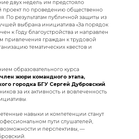
ние двух недель им предстояло
й проект по проведению общественно
. По результатам публичной защиты из
учшей выбрана инициатива «За порядок
чен к Году благоустройства и направлен
м привлечения граждан к трудовой
ганизацию тематических квестов и
ием образовательного курса
член жюри командного этапа,
кого городка БГУ Сергей Дубровский
.
ников за их активность и вовлеченность
ициативы.
етенные навыки и компетенции станут
офессиональном пути слушателей,
 возможности и перспективы,
—
бровский.