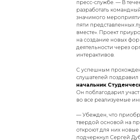
пресс-службе. —
В тече
разработать командны
значимого мероприятия
пяти представленных л
вместе». Проект приуро
на создание новых фор
деятельности через ор
интерактивов.
С успешным прохожден
слушателей поздравил
начальник Студенчес
Он поблагодарил участ
во все реализуемые ин
— Убежден, что приобр
твердой основой на пр
откроют для них новые
подчеркнул Сергей Ду