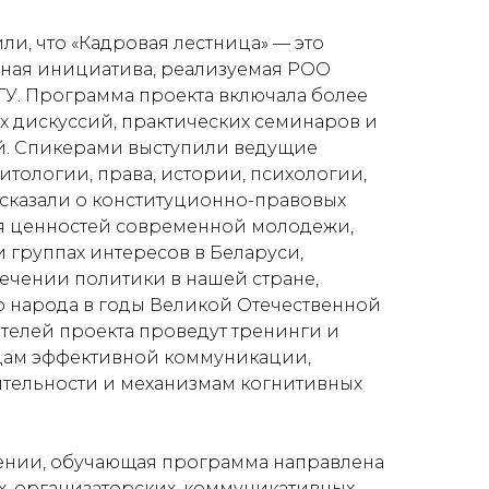
и, что «Кадровая лестница» — это
ьная инициатива, реализуемая РОО
БГУ. Программа проекта включала более
их дискуссий, практических семинаров и
. Спикерами выступили ведущие
итологии, права, истории, психологии,
сказали о конституционно-правовых
 ценностей современной молодежи,
 группах интересов в Беларуси,
ечении политики в нашей стране,
 народа в годы Великой Отечественной
ателей проекта проведут тренинги и
одам эффективной коммуникации,
ятельности и механизмам когнитивных
дении, обучающая программа направлена
х, организаторских, коммуникативных,