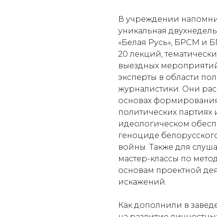
В учреждении напомнил
уникальная двухнедел
«Белая Русь», БРСМ и 
20 лекций, тематическ
выездных мероприятий
эксперты в области пол
журналистики. Они рас
основах формирования
политических партиях и
идеологическом обесп
геноциде белорусского
войны. Также для слуш
мастер-классы по мет
основам проектной де
искажений.
Как дополнили в заве
на развитие личностны